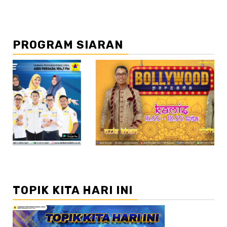
PROGRAM SIARAN
//2
//3
TOPIK KITA HARI INI