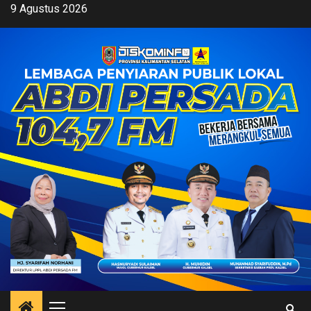
Skip
9 Agustus 2026
to
content