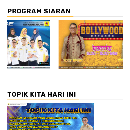
PROGRAM SIARAN
//2
//3
TOPIK KITA HARI INI