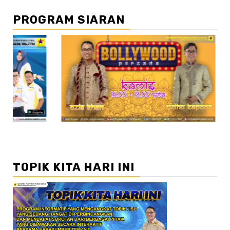
PROGRAM SIARAN
//2
//3
TOPIK KITA HARI INI