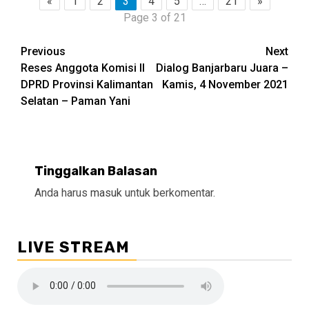
«
1
2
3
4
5
…
21
»
Page 3 of 21
Continue
Previous
Next
Reses Anggota Komisi II
Dialog Banjarbaru Juara –
Reading
DPRD Provinsi Kalimantan
Kamis, 4 November 2021
Selatan – Paman Yani
Tinggalkan Balasan
Anda harus
masuk
untuk berkomentar.
LIVE STREAM