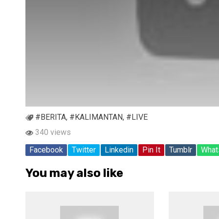
#BERITA
,
#KALIMANTAN
,
#LIVE
340 views
Facebook
Twitter
Linkedin
Pin It
Tumblr
What
You may also like