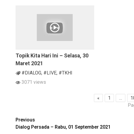
Topik Kita Hari Ini – Selasa, 30
Maret 2021
#DIALOG
,
#LIVE
,
#TKHI
3071 views
«
1
…
1
Pa
Continue
Previous
Dialog Persada – Rabu, 01 September 2021
Reading