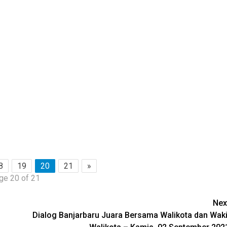
8
19
20
21
»
ge 20 of 21
Nex
Dialog Banjarbaru Juara Bersama Walikota dan Waki