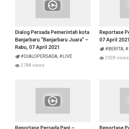
Dialog Persada Pemerintah kota
Reportase Pe
Banjarbaru “Banjarbaru Juara” –
07 April 202
Rabu, 07 April 2021
#BERITA
,
#
#DIALOPERSADA
,
#LIVE
2928 views
2788 views
Reportase Persada Pagi –
Reportase P