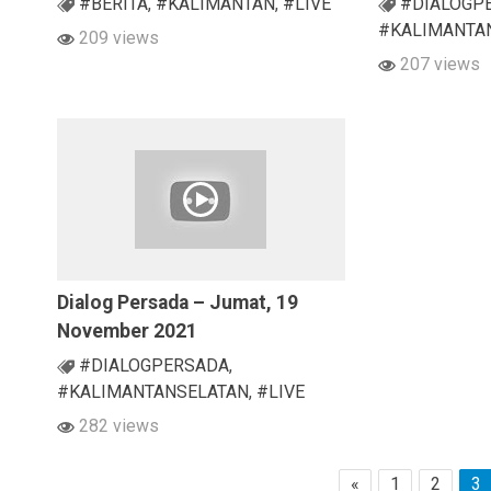
#BERITA
,
#KALIMANTAN
,
#LIVE
#DIALOGP
#KALIMANTA
209 views
207 views
Dialog Persada – Jumat, 19
November 2021
#DIALOGPERSADA
,
#KALIMANTANSELATAN
,
#LIVE
282 views
«
1
2
3