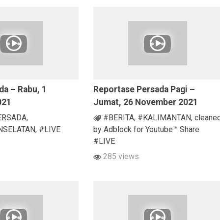
da – Rabu, 1
Reportase Persada Pagi –
021
Jumat, 26 November 2021
ERSADA
,
#BERITA
,
#KALIMANTAN
,
cleane
NSELATAN
,
#LIVE
by Adblock for Youtube™ Share
#LIVE
285 views