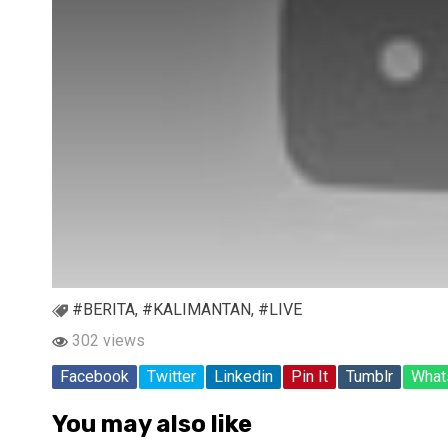
#BERITA
,
#KALIMANTAN
,
#LIVE
302 views
Facebook
Twitter
Linkedin
Pin It
Tumblr
What
You may also like