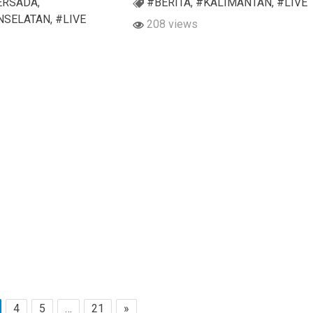
ERSADA
,
#BERITA
,
#KALIMANTAN
,
#LIVE
NSELATAN
,
#LIVE
208 views
4
5
…
21
»