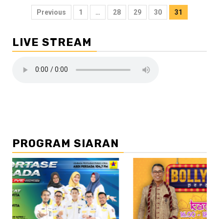
Navigasi
Previous
1
…
28
29
30
31
pos
LIVE STREAM
PROGRAM SIARAN
//2