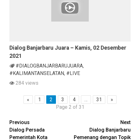
Dialog Banjarbaru Juara – Kamis, 02 Desember
2021
#DIALOGBANJARBARUJUARA
,
#KALIMANTANSELATAN
,
#LIVE
284 views
«
1
2
3
4
…
31
»
Page 2 of 31
Continue
Previous
Next
Dialog Persada
Dialog Banjarbaru
Reading
Pemerintah Kota
Pemenang dengan Topik