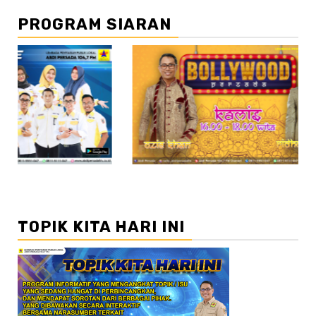
PROGRAM SIARAN
//2
//3
TOPIK KITA HARI INI