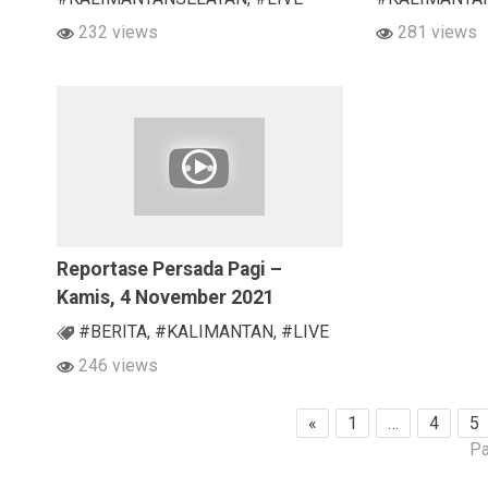
232 views
281 views
Reportase Persada Pagi –
Kamis, 4 November 2021
#BERITA
,
#KALIMANTAN
,
#LIVE
246 views
«
1
…
4
5
Pa