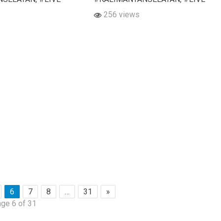
256 views
6
7
8
…
31
»
ge 6 of 31