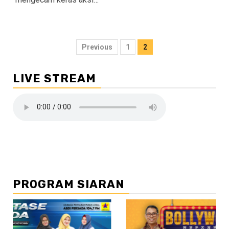
Navigasi
Previous
1
2
pos
LIVE STREAM
PROGRAM SIARAN