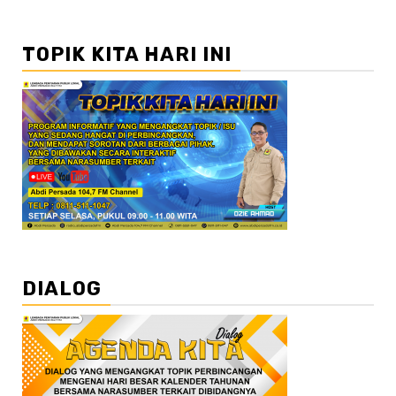
TOPIK KITA HARI INI
DIALOG