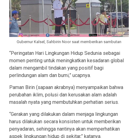
Gubernur Kalsel, Sahbirin Noor saat memberikan sambutan
“Peringatan Hari Lingkungan Hidup Sedunia sebagai
momen penting untuk meningkatkan kesadaran global
dalam mengambil tindakan yang positif bagi
perlindungan alam dan bumi,” ucapnya.
Paman Birin (sapaan akrabnya) menyampaikan bahwa
perubahan iklim, polusi dan kerusakan alam adalah
masalah nyata yang membutuhkan perhatian serius.
“Gerakan yang dilakukan dalam menjaga lingkungan
harus dilakukan secara konsisten untuk memberikan
penyadaran, sehingga nantinya akan memperhatikan
aspek lingkungan hidup di sekitar,” katanya.