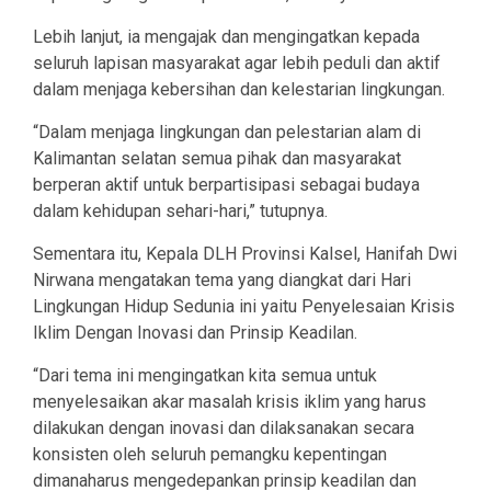
Lebih lanjut, ia mengajak dan mengingatkan kepada
seluruh lapisan masyarakat agar lebih peduli dan aktif
dalam menjaga kebersihan dan kelestarian lingkungan.
“Dalam menjaga lingkungan dan pelestarian alam di
Kalimantan selatan semua pihak dan masyarakat
berperan aktif untuk berpartisipasi sebagai budaya
dalam kehidupan sehari-hari,” tutupnya.
Sementara itu, Kepala DLH Provinsi Kalsel, Hanifah Dwi
Nirwana mengatakan tema yang diangkat dari Hari
Lingkungan Hidup Sedunia ini yaitu Penyelesaian Krisis
Iklim Dengan Inovasi dan Prinsip Keadilan.
“Dari tema ini mengingatkan kita semua untuk
menyelesaikan akar masalah krisis iklim yang harus
dilakukan dengan inovasi dan dilaksanakan secara
konsisten oleh seluruh pemangku kepentingan
dimanaharus mengedepankan prinsip keadilan dan