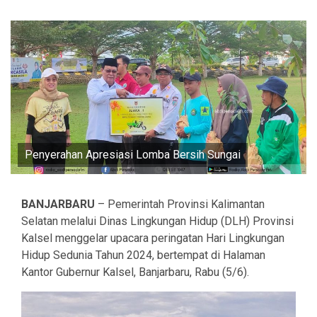
Penyerahan Apresiasi Lomba Bersih Sungai
BANJARBARU
– Pemerintah Provinsi Kalimantan
Selatan melalui Dinas Lingkungan Hidup (DLH) Provinsi
Kalsel menggelar upacara peringatan Hari Lingkungan
Hidup Sedunia Tahun 2024, bertempat di Halaman
Kantor Gubernur Kalsel, Banjarbaru, Rabu (5/6).