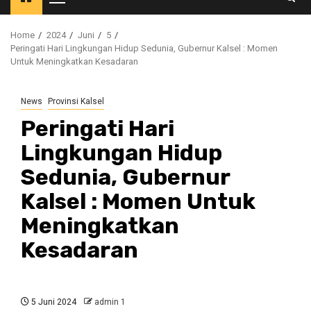
Primary
Menu
Home
2024
Juni
5
Peringati Hari Lingkungan Hidup Sedunia, Gubernur Kalsel : Momen
Untuk Meningkatkan Kesadaran
News
Provinsi Kalsel
Peringati Hari
Lingkungan Hidup
Sedunia, Gubernur
Kalsel : Momen Untuk
Meningkatkan
Kesadaran
5 Juni 2024
admin 1