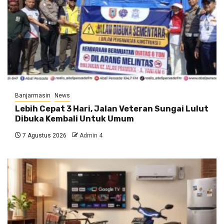
Banjarmasin
News
Lebih Cepat 3 Hari, Jalan Veteran Sungai Lulut
Dibuka Kembali Untuk Umum
7 Agustus 2026
Admin 4