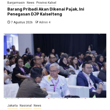
Banjarmasin
News
Provinsi Kalsel
Barang Pribadi Akan Dikenai Pajak, Ini
Penegasan DJP Kalselteng
7 Agustus 2026
Admin 4
Jakarta
Nasional
News