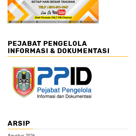
PEJABAT PENGELOLA
INFORMASI & DOKUMENTASI
ARSIP
Agustus 2026