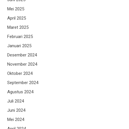
Mei 2025
April 2025
Maret 2025
Februari 2025
Januari 2025
Desember 2024
November 2024
Oktober 2024
September 2024
Agustus 2024
Juli 2024
Juni 2024
Mei 2024
April 2024