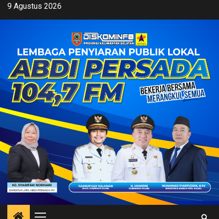
Skip
9 Agustus 2026
to
content