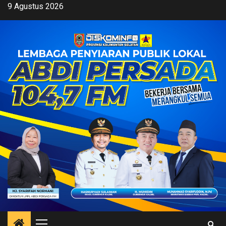
Skip
9 Agustus 2026
to
content