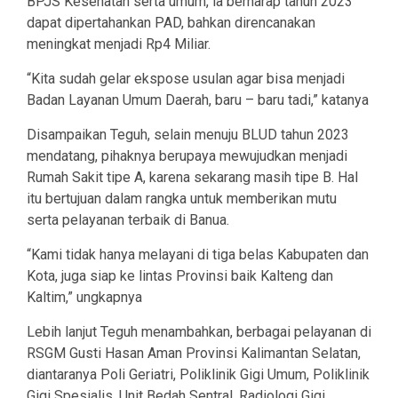
BPJS Kesehatan serta umum, ia berharap tahun 2023
dapat dipertahankan PAD, bahkan direncanakan
meningkat menjadi Rp4 Miliar.
“Kita sudah gelar ekspose usulan agar bisa menjadi
Badan Layanan Umum Daerah, baru – baru tadi,” katanya
Disampaikan Teguh, selain menuju BLUD tahun 2023
mendatang, pihaknya berupaya mewujudkan menjadi
Rumah Sakit tipe A, karena sekarang masih tipe B. Hal
itu bertujuan dalam rangka untuk memberikan mutu
serta pelayanan terbaik di Banua.
“Kami tidak hanya melayani di tiga belas Kabupaten dan
Kota, juga siap ke lintas Provinsi baik Kalteng dan
Kaltim,” ungkapnya
Lebih lanjut Teguh menambahkan, berbagai pelayanan di
RSGM Gusti Hasan Aman Provinsi Kalimantan Selatan,
diantaranya Poli Geriatri, Poliklinik Gigi Umum, Poliklinik
Gigi Spesialis, Unit Bedah Sentral, Radiologi Gigi,