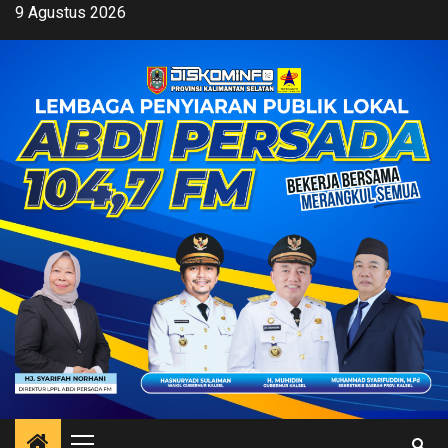
Skip
9 Agustus 2026
to
content