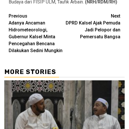
Budaya dari FISIP ULM, Taufik Arbain.
(NRH/RDM/RH)
Continue
Previous
Next
Adanya Ancaman
DPRD Kalsel Ajak Pemuda
Reading
Hidrometeorologi,
Jadi Pelopor dan
Gubernur Kalsel Minta
Pemersatu Bangsa
Pencegahan Bencana
Dilakukan Sedini Mungkin
MORE STORIES