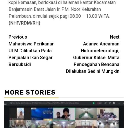
kopi kemasan, berlokasi di halaman kantor Kecamatan
Banjarmasin Barat Jalan Ir. P.M. Noor Kelurahan
Pelambuan, dimulai sejak pagi 08.00 – 13.00 WITA.
(NHF/RDM/RH)
Continue
Previous
Next
Mahasiswa Perikanan
Adanya Ancaman
Reading
ULM Dilibatkan Pada
Hidrometeorologi,
Penjualan Ikan Segar
Gubernur Kalsel Minta
Bersubsidi
Pencegahan Bencana
Dilakukan Sedini Mungkin
MORE STORIES