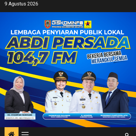
Skip
9 Agustus 2026
to
content