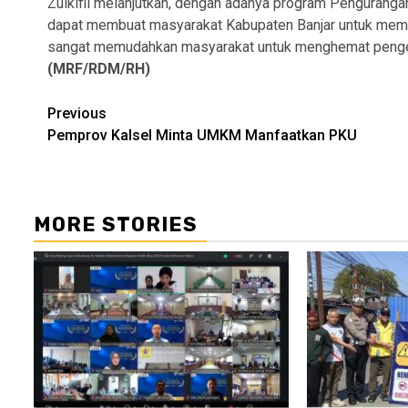
Zulkifli melanjutkan, dengan adanya program Penguran
dapat membuat masyarakat Kabupaten Banjar untuk memb
sangat memudahkan masyarakat untuk menghemat pengel
(MRF/RDM/RH)
Continue
Previous
Pemprov Kalsel Minta UMKM Manfaatkan PKU
Reading
MORE STORIES