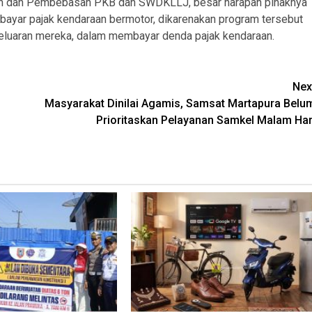
gan dan Pembebasan PKB dan SWDKLLJ, besar harapan pihaknya
ayar pajak kendaraan bermotor, dikarenakan program tersebut
uaran mereka, dalam membayar denda pajak kendaraan.
Nex
Masyarakat Dinilai Agamis, Samsat Martapura Belu
Prioritaskan Pelayanan Samkel Malam Har