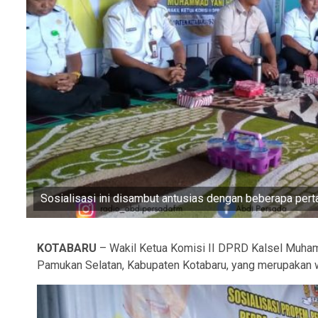
Sosialisasi ini disambut antusias dengan beberapa pert
KOTABARU
–
Wakil Ketua Komisi II DPRD Kalsel Muha
Pamukan Selatan, Kabupaten Kotabaru, yang merupakan wi