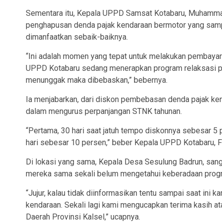
Sementara itu, Kepala UPPD Samsat Kotabaru, Muhammad
penghapusan denda pajak kendaraan bermotor yang sampa
dimanfaatkan sebaik-baiknya.
“Ini adalah momen yang tepat untuk melakukan pembayara
UPPD Kotabaru sedang menerapkan program relaksasi pe
menunggak maka dibebaskan,” bebernya.
Ia menjabarkan, dari diskon pembebasan denda pajak ken
dalam mengurus perpanjangan STNK tahunan.
“Pertama, 30 hari saat jatuh tempo diskonnya sebesar 5 pe
hari sebesar 10 persen,” beber Kepala UPPD Kotabaru, F
Di lokasi yang sama, Kepala Desa Sesulung Badrun, sanga
mereka sama sekali belum mengetahui keberadaan prog
“Jujur, kalau tidak diinformasikan tentu sampai saat in
kendaraan. Sekali lagi kami mengucapkan terima kasih a
Daerah Provinsi Kalsel,” ucapnya.