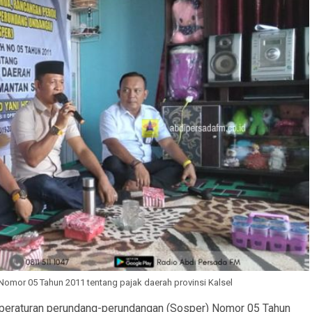
Nomor 05 Tahun 2011 tentang pajak daerah provinsi Kalsel
 peraturan perundang-perundangan (Sosper) Nomor 05 Tahun