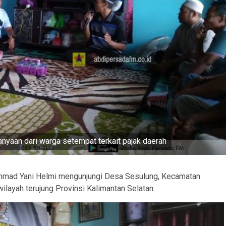
anyaan dari warga setempat terkait pajak daerah
mmad Yani Helmi mengunjungi Desa Sesulung, Kecamatan
layah terujung Provinsi Kalimantan Selatan.