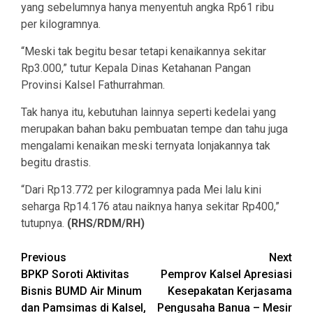
yang sebelumnya hanya menyentuh angka Rp61 ribu
per kilogramnya.
“Meski tak begitu besar tetapi kenaikannya sekitar
Rp3.000,” tutur Kepala Dinas Ketahanan Pangan
Provinsi Kalsel Fathurrahman.
Tak hanya itu, kebutuhan lainnya seperti kedelai yang
merupakan bahan baku pembuatan tempe dan tahu juga
mengalami kenaikan meski ternyata lonjakannya tak
begitu drastis.
“Dari Rp13.772 per kilogramnya pada Mei lalu kini
seharga Rp14.176 atau naiknya hanya sekitar Rp400,”
tutupnya.
(RHS/RDM/RH)
Continue
Previous
Next
BPKP Soroti Aktivitas
Pemprov Kalsel Apresiasi
Reading
Bisnis BUMD Air Minum
Kesepakatan Kerjasama
dan Pamsimas di Kalsel,
Pengusaha Banua – Mesir