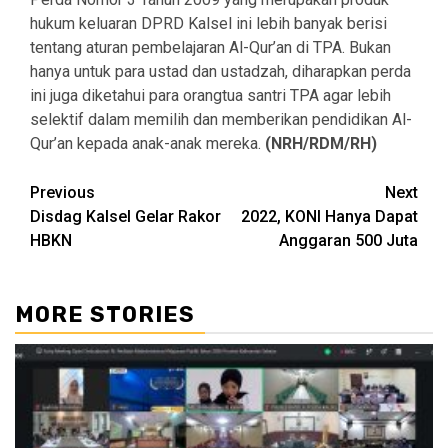
hukum keluaran DPRD Kalsel ini lebih banyak berisi
tentang aturan pembelajaran Al-Qur’an di TPA. Bukan
hanya untuk para ustad dan ustadzah, diharapkan perda
ini juga diketahui para orangtua santri TPA agar lebih
selektif dalam memilih dan memberikan pendidikan Al-
Qur’an kepada anak-anak mereka.
(NRH/RDM/RH)
Continue
Previous
Next
Disdag Kalsel Gelar Rakor
2022, KONI Hanya Dapat
Reading
HBKN
Anggaran 500 Juta
MORE STORIES