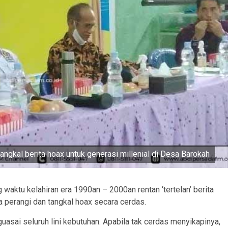
ngkal berita hoax untuk generasi millenial di Desa Barokah
waktu kelahiran era 1990an – 2000an rentan ‘tertelan’ berita
ta perangi dan tangkal hoax secara cerdas.
nguasai seluruh lini kebutuhan. Apabila tak cerdas menyikapinya,