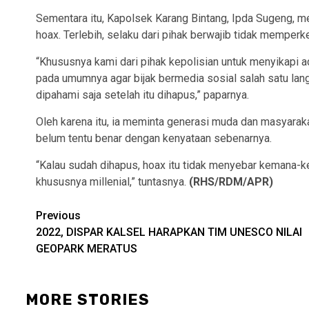
Sementara itu, Kapolsek Karang Bintang, Ipda Sugeng, m
hoax. Terlebih, selaku dari pihak berwajib tidak memper
“Khususnya kami dari pihak kepolisian untuk menyikapi 
pada umumnya agar bijak bermedia sosial salah satu lang
dipahami saja setelah itu dihapus,” paparnya.
Oleh karena itu, ia meminta generasi muda dan masyara
belum tentu benar dengan kenyataan sebenarnya.
“Kalau sudah dihapus, hoax itu tidak menyebar kemana-
khususnya millenial,” tuntasnya.
(RHS/RDM/APR)
Continue
Previous
2022, DISPAR KALSEL HARAPKAN TIM UNESCO NILAI
Reading
GEOPARK MERATUS
MORE STORIES