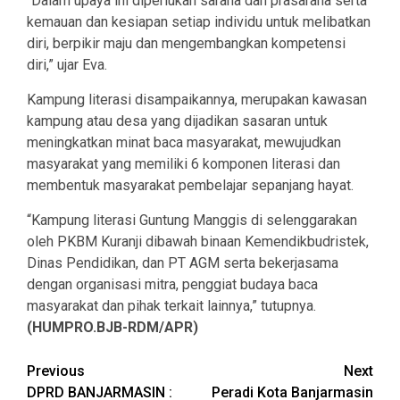
“Dalam upaya ini diperlukan sarana dan prasarana serta
kemauan dan kesiapan setiap individu untuk melibatkan
diri, berpikir maju dan mengembangkan kompetensi
diri,” ujar Eva.
Kampung literasi disampaikannya, merupakan kawasan
kampung atau desa yang dijadikan sasaran untuk
meningkatkan minat baca masyarakat, mewujudkan
masyarakat yang memiliki 6 komponen literasi dan
membentuk masyarakat pembelajar sepanjang hayat.
“Kampung literasi Guntung Manggis di selenggarakan
oleh PKBM Kuranji dibawah binaan Kemendikbudristek,
Dinas Pendidikan, dan PT AGM serta bekerjasama
dengan organisasi mitra, penggiat budaya baca
masyarakat dan pihak terkait lainnya,” tutupnya.
(HUMPRO.BJB-RDM/APR)
Continue
Previous
Next
DPRD BANJARMASIN :
Peradi Kota Banjarmasin