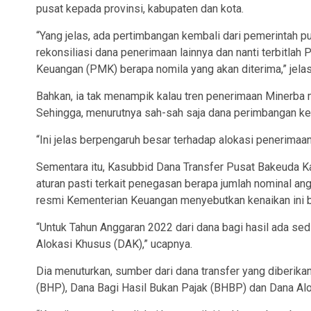
pusat kepada provinsi, kabupaten dan kota.
“Yang jelas, ada pertimbangan kembali dari pemerintah pu
rekonsiliasi dana penerimaan lainnya dan nanti terbitlah
Keuangan (PMK) berapa nomila yang akan diterima,” jela
Bahkan, ia tak menampik kalau tren penerimaan Minerba m
Sehingga, menurutnya sah-sah saja dana perimbangan ke
“Ini jelas berpengaruh besar terhadap alokasi penerimaan
Sementara itu, Kasubbid Dana Transfer Pusat Bakeuda Kal
aturan pasti terkait penegasan berapa jumlah nominal an
resmi Kementerian Keuangan menyebutkan kenaikan ini b
“Untuk Tahun Anggaran 2022 dari dana bagi hasil ada sedi
Alokasi Khusus (DAK),” ucapnya.
Dia menuturkan, sumber dari dana transfer yang diberika
(BHP), Dana Bagi Hasil Bukan Pajak (BHBP) dan Dana Al