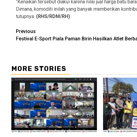
“Kenaikan tersebut diakui karena nilai jual harga batu bar
Dimana, komoditi inilah yang banyak memberikan kontribus
tutupnya.
(RHS/RDM/RH)
Continue
Previous
Festival E-Sport Piala Paman Birin Hasilkan Atlet Berb
Reading
MORE STORIES