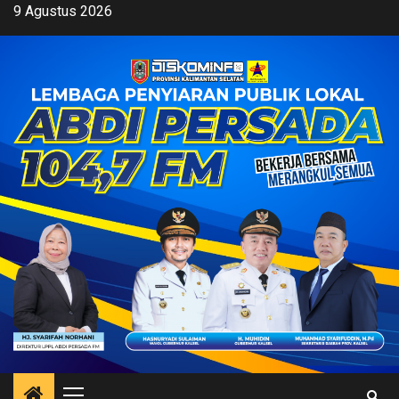
Skip
9 Agustus 2026
to
content