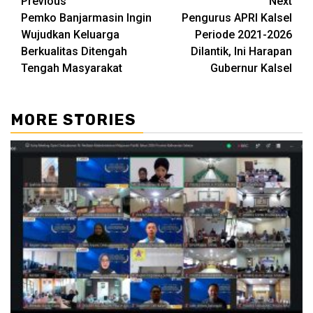
Continue
Previous
Next
Pemko Banjarmasin Ingin
Pengurus APRI Kalsel
Reading
Wujudkan Keluarga
Periode 2021-2026
Berkualitas Ditengah
Dilantik, Ini Harapan
Tengah Masyarakat
Gubernur Kalsel
MORE STORIES